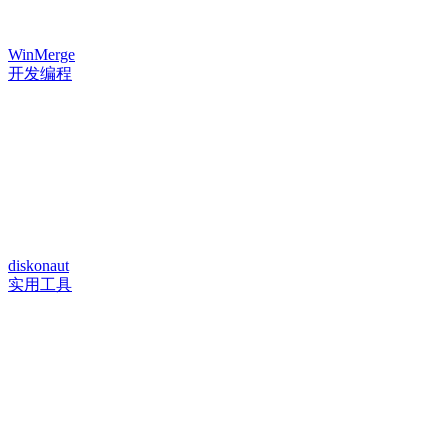
WinMerge
开发编程
diskonaut
实用工具