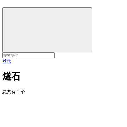
登录
燧石
总共有 1 个