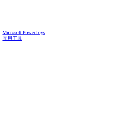
Microsoft PowerToys
实用工具