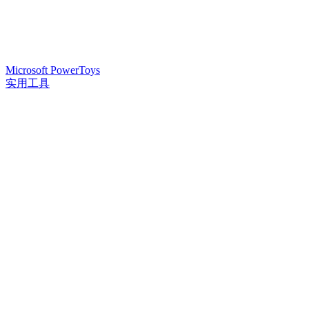
Microsoft PowerToys
实用工具