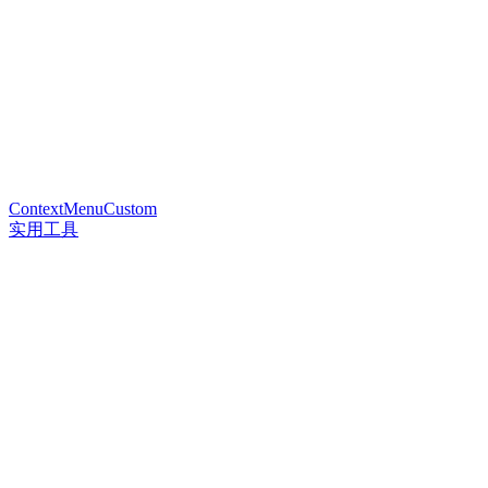
ContextMenuCustom
实用工具