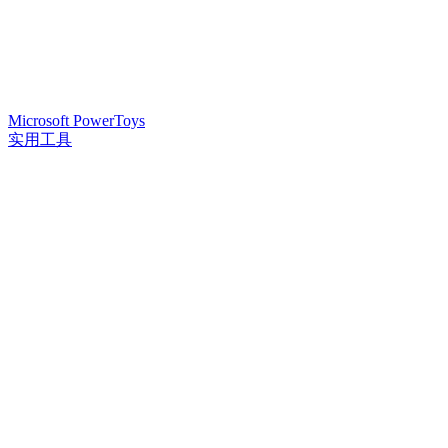
Microsoft PowerToys
实用工具