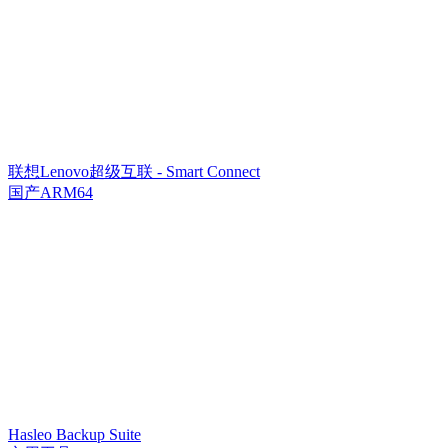
联想Lenovo超级互联 - Smart Connect
国产ARM64
Hasleo Backup Suite