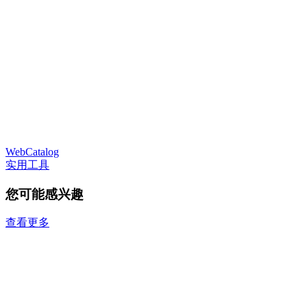
WebCatalog
实用工具
您可能感兴趣
查看更多