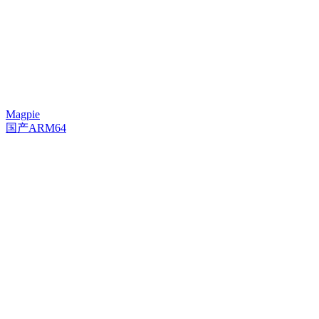
Magpie
国产ARM64