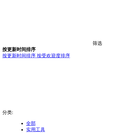
筛选
按更新时间排序
按更新时间排序
按受欢迎度排序
分类:
全部
实用工具