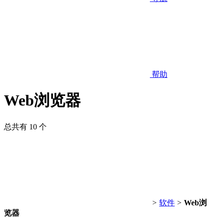
帮助
Web浏览器
总共有 10 个
>
软件
>
Web浏
览器