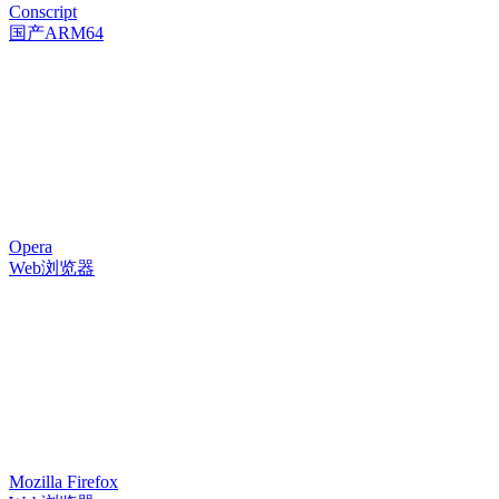
Conscript
国产ARM64
Opera
Web浏览器
Mozilla Firefox