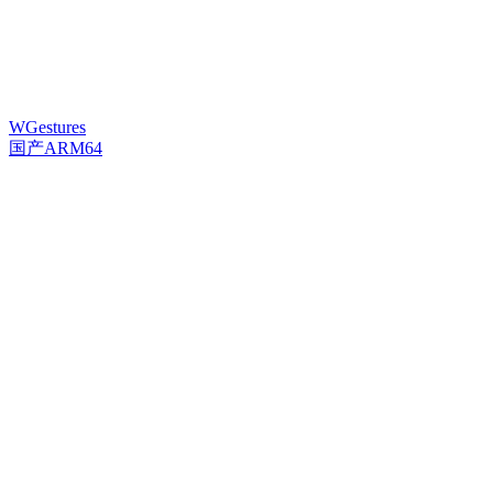
WGestures
国产ARM64