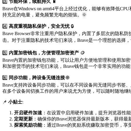
3️⃣
节能环保，续航持久
🔋
Brave在Windows on arm64平台上经过优化，能够
持充足的电量，避免频繁充电的烦恼。🌞
4️⃣
高度重视隐私保护，安全无忧
🔒
Brave Browser非常注重用户隐私保护，内置了多层次的隐私
击。对于注重隐私的技术宅们来说，Brave是一个理想的选择，
5️⃣
内置加密钱包，方便管理加密资产
🪙
Brave内置的加密钱包功能，可以让用户方便地管理和使用加密货币
和加密货币的技术宅们来说，Brave钱包是一个非常实用的功
6️⃣
同步功能，跨设备无缝连接
🌐
Brave支持跨设备同步功能，可以在不同设备间无缝同步书签、历史
在多个设备间切换工作的用户来说尤为方便，可以随时随地继续
📌
小贴士
:
开启硬件加速
：在设置中启用硬件加速，提升浏览器性能
定期更新
：确保你的Brave浏览器保持最新版本，获得
探索奖励功能
：通过Brave的奖励系统赚取加密货币，享