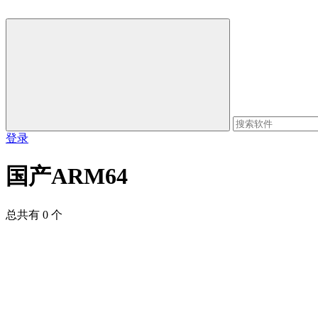
登录
国产ARM64
总共有 0 个