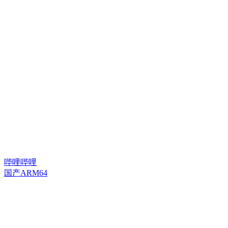
哔哩哔哩
国产ARM64