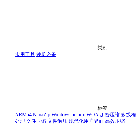
类别
实用工具
装机必备
标签
ARM64
NanaZip
Windows on arm
WOA
加密压缩
多线程
处理
文件压缩
文件解压
现代化用户界面
高效压缩