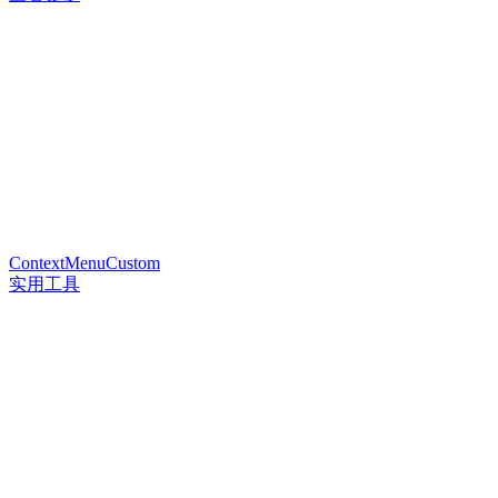
ContextMenuCustom
实用工具