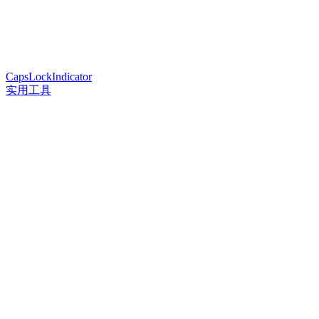
CapsLockIndicator
实用工具