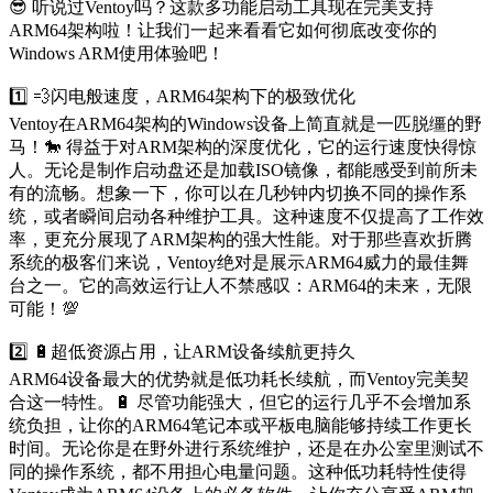
😎 听说过Ventoy吗？这款多功能启动工具现在完美支持
ARM64架构啦！让我们一起来看看它如何彻底改变你的
Windows ARM使用体验吧！
1️⃣ 💨闪电般速度，ARM64架构下的极致优化
Ventoy在ARM64架构的Windows设备上简直就是一匹脱缰的野
马！🐎 得益于对ARM架构的深度优化，它的运行速度快得惊
人。无论是制作启动盘还是加载ISO镜像，都能感受到前所未
有的流畅。想象一下，你可以在几秒钟内切换不同的操作系
统，或者瞬间启动各种维护工具。这种速度不仅提高了工作效
率，更充分展现了ARM架构的强大性能。对于那些喜欢折腾
系统的极客们来说，Ventoy绝对是展示ARM64威力的最佳舞
台之一。它的高效运行让人不禁感叹：ARM64的未来，无限
可能！💯
2️⃣ 🔋超低资源占用，让ARM设备续航更持久
ARM64设备最大的优势就是低功耗长续航，而Ventoy完美契
合这一特性。🔋 尽管功能强大，但它的运行几乎不会增加系
统负担，让你的ARM64笔记本或平板电脑能够持续工作更长
时间。无论你是在野外进行系统维护，还是在办公室里测试不
同的操作系统，都不用担心电量问题。这种低功耗特性使得