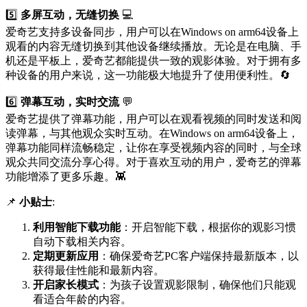
5️⃣
多屏互动，无缝切换
💻
爱奇艺支持多设备同步，用户可以在Windows on arm64设备上
观看的内容无缝切换到其他设备继续播放。无论是在电脑、手
机还是平板上，爱奇艺都能提供一致的观影体验。对于拥有多
种设备的用户来说，这一功能极大地提升了使用便利性。🔄
6️⃣
弹幕互动，实时交流
💬
爱奇艺提供了弹幕功能，用户可以在观看视频的同时发送和阅
读弹幕，与其他观众实时互动。在Windows on arm64设备上，
弹幕功能同样流畅稳定，让你在享受视频内容的同时，与全球
观众共同交流分享心得。对于喜欢互动的用户，爱奇艺的弹幕
功能增添了更多乐趣。👾
📌
小贴士
:
利用智能下载功能
：开启智能下载，根据你的观影习惯
自动下载相关内容。
定期更新应用
：确保爱奇艺PC客户端保持最新版本，以
获得最佳性能和最新内容。
开启家长模式
：为孩子设置观影限制，确保他们只能观
看适合年龄的内容。