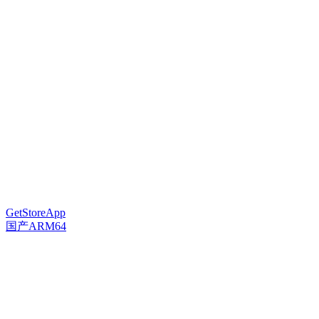
GetStoreApp
国产ARM64