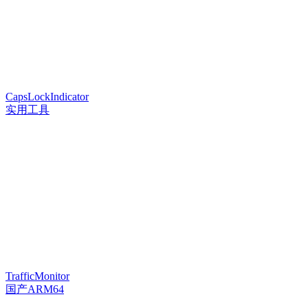
CapsLockIndicator
实用工具
TrafficMonitor
国产ARM64