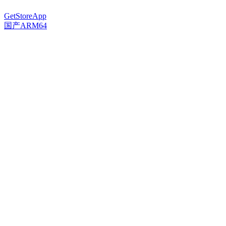
GetStoreApp
国产ARM64