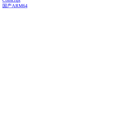
Conscript
国产ARM64