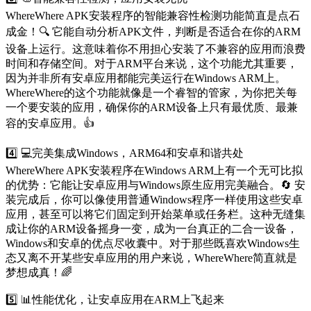
WhereWhere APK安装程序的智能兼容性检测功能简直是点石
成金！🔍 它能自动分析APK文件，判断是否适合在你的ARM
设备上运行。这意味着你不用担心安装了不兼容的应用而浪费
时间和存储空间。对于ARM平台来说，这个功能尤其重要，
因为并非所有安卓应用都能完美运行在Windows ARM上。
WhereWhere的这个功能就像是一个睿智的管家，为你把关每
一个要安装的应用，确保你的ARM设备上只有最优质、最兼
容的安卓应用。👍
4️⃣ 💻完美集成Windows，ARM64和安卓和谐共处
WhereWhere APK安装程序在Windows ARM上有一个无可比拟
的优势：它能让安卓应用与Windows原生应用完美融合。🔄 安
装完成后，你可以像使用普通Windows程序一样使用这些安卓
应用，甚至可以将它们固定到开始菜单或任务栏。这种无缝集
成让你的ARM设备摇身一变，成为一台真正的二合一设备，
Windows和安卓的优点尽收囊中。对于那些既喜欢Windows生
态又离不开某些安卓应用的用户来说，WhereWhere简直就是
梦想成真！🌈
5️⃣ 📊性能优化，让安卓应用在ARM上飞起来