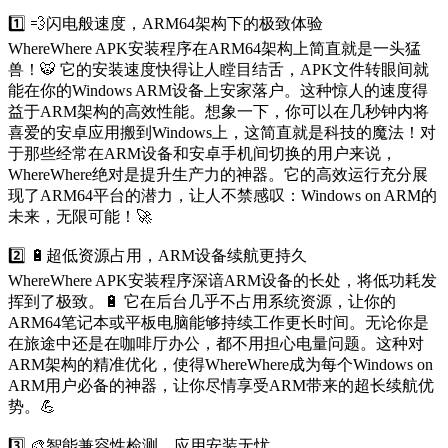
1️⃣ 💨闪电般速度，ARM64架构下的极致体验
WhereWhere APK安装程序在ARM64架构上简直就是一头猛
兽！🐯 它的安装速度快得让人瞠目结舌，APK文件转眼间就
能在你的Windows ARM设备上安家落户。这种惊人的速度得
益于ARM架构的高效性能。想象一下，你可以在几秒钟内将
喜爱的安卓应用搬到Windows上，这简直就是科技的魔法！对
于那些经常在ARM设备和安卓手机间切换的用户来说，
WhereWhere绝对是提升生产力的神器。它的高效运行充分展
现了ARM64平台的潜力，让人不禁感叹：Windows on ARM的
未来，无限可能！🚀
2️⃣ 🔋超低资源占用，ARM设备续航更持久
WhereWhere APK安装程序深谙ARM设备的长处，将低功耗发
挥到了极致。🔋 它在后台几乎不占用系统资源，让你的
ARM64笔记本或平板电脑能够持续工作更长时间。无论你是
在旅途中还是在咖啡厅办公，都不用担心电量问题。这种对
ARM架构的精准优化，使得WhereWhere成为每个Windows on
ARM用户必备的神器，让你尽情享受ARM带来的超长续航优
势。💪
3️⃣ 🎨智能兼容性检测，应用安装无忧