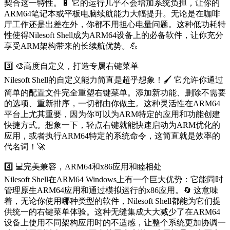
契合这一特性。🔋 它的运行几乎不会增加系统负担，让你的
ARM64笔记本或平板电脑续航能力大幅提升。无论是在咖啡
厅工作还是出差在外，你都不用担心电量问题。这种低功耗特
性使得Nilesoft Shell成为ARM64设备上的必备软件，让你充分
享受ARM架构带来的长续航优势。💪
3️⃣ 🎨高度自定义，打造专属右键菜单
Nilesoft Shell的自定义能力简直是超乎想象！🖌️ 它允许你通过
简单的配置文件完全重塑右键菜单。添加新功能、删除不需要
的选项、重新排序，一切都由你做主。这种灵活性在ARM64
平台上尤其重要，因为你可以为ARM特定的应用和功能创建
快捷方式。想象一下，轻点右键就能快速启动为ARM优化的
应用，或者执行ARM64特定的系统命令，这简直就是效率的
代名词！🚀
4️⃣ 💻完美兼容，ARM64和x86应用和睦相处
Nilesoft Shell在ARM64 Windows上有一个巨大优势：它能同时
管理原生ARM64应用和通过模拟运行的x86应用。🔄 这意味
着，无论你使用哪种类型的软件，Nilesoft Shell都能为它们提
供统一的右键菜单体验。这种无缝集成大大减少了在ARM64
设备上使用不同架构应用时的不适感，让整个系统更加协调一