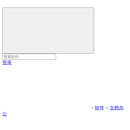
登录
>
软件
>
文档办
公