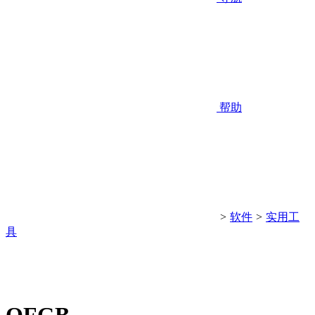
帮助
>
软件
>
实用工
具