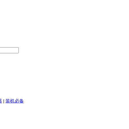
器
|
装机必备